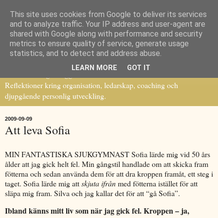
This site uses cookies from Google to deliver its services
Ledarskap, förändring och
and to analyze traffic. Your IP address and user-agent are
shared with Google along with performance and security
metrics to ensure quality of service, generate usage
personlig utveckling
statistics, and to detect and address abuse.
LEARN MORE
GOT IT
Lars Hornborgs blogg:
Reflektioner kring organisation, ledarskap, coaching och
djupgående personlig utveckling.
2009-09-09
Att leva Sofia
MIN FANTASTISKA SJUKGYMNAST Sofia lärde mig vid 50 års
ålder att jag gick helt fel. Min gångstil handlade om att skicka fram
fötterna och sedan använda dem för att dra kroppen framåt, ett steg i
taget. Sofia lärde mig att
skjuta ifrån
med fötterna istället för att
släpa mig fram. Silva och jag kallar det för att “gå Sofia”.
Ibland känns mitt liv som när jag gick fel. Kroppen – ja,