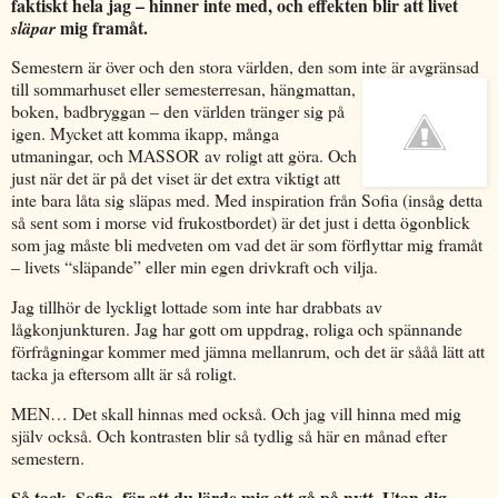
faktiskt hela jag – hinner inte med, och effekten blir att livet
mig framåt.
släpar
Semestern är över och den stora världen, den som inte är avgränsad
till sommarhuset eller semesterresan, hängmattan,
boken, badbryggan – den världen tränger sig på
igen. Mycket att komma ikapp, många
utmaningar, och MASSOR av roligt att göra. Och
just när det är på det viset är det extra viktigt att
inte bara låta sig släpas med. Med inspiration från Sofia (insåg detta
så sent som i morse vid frukostbordet) är det just i detta ögonblick
som jag måste bli medveten om vad det är som förflyttar mig framåt
– livets “släpande” eller min egen drivkraft och vilja.
Jag tillhör de lyckligt lottade som inte har drabbats av
lågkonjunkturen. Jag har gott om uppdrag, roliga och spännande
förfrågningar kommer med jämna mellanrum, och det är sååå lätt att
tacka ja eftersom allt är så roligt.
MEN… Det skall hinnas med också. Och jag vill hinna med mig
själv också. Och kontrasten blir så tydlig så här en månad efter
semestern.
Så tack, Sofia, för att du lärde mig att gå på nytt. Utan dig