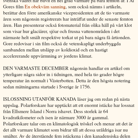
svenska vädret har blivit en hel grad varmare på bara femton år. I Al
Gores film
En obekväm sanning
, som också nämns i artikeln,
berättar den förre amerikanske vicepresidenten att de tio varmaste
åren som någonsin registrerats har inträffat under de senaste femton
åren. Han presenterar också fotomaterial från olika håll på vårt klot
som visar hur glaciärer, sjöar och frusna vattenområden i det
närmaste helt smält respektive torkat ut på bara några få årtionden.
Gore redovisar i sin film också de vetenskapligt underbyggda
sambanden mellan utsläpp av koldioxid och en hastigt
accelererande uppvärmning av jordens klimat.
DEN VARMASTE DECEMBER någonsin handlar en artikel om
ytterligare några sidor in i tidningen, med hela tio grader högre
temperatur än normalt i Västerbotten. Detta är den högsta notering
sedan mätningarna startade i Sverige år 1756.
ISLOSSNING UTANFÖR KANADA läser jag om redan på nästa
uppslag. Polarforskare har upptäckt att ett enormt istäcke har lossnat
från Ellsmere Island i Norra ishavet. Dess storlek är 64
kvadratkilometer och isen är närmare 3000 år gammal.
Polarforskare talar om en klimatologisk tröskel och menar att det är
det allt varmare klimatet som bidrar till att dessa uråldriga isar nu
smälter. Av de återstående fem istäckena i den kanadensiska delen