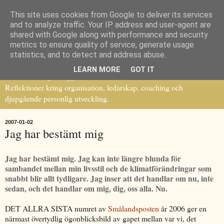
This site uses cookies from Google to deliver its services
Ledarskap, förändring och
and to analyze traffic. Your IP address and user-agent are
shared with Google along with performance and security
metrics to ensure quality of service, generate usage
personlig utveckling
statistics, and to detect and address abuse.
LEARN MORE
GOT IT
Lars Hornborgs blogg:
Reflektioner kring organisation, ledarskap, coaching och
djupgående personlig utveckling.
2007-01-02
Jag har bestämt mig
Jag har bestämt mig. Jag kan inte längre blunda för
sambandet mellan min livsstil och de klimatförändringar som
snabbt blir allt tydligare. Jag inser att det handlar om nu, inte
sedan, och det handlar om mig, dig, oss alla. Nu.
DET ALLRA SISTA numret av
Smålandsposten
år 2006 ger en
närmast övertydlig ögonblicksbild av gapet mellan var vi, det