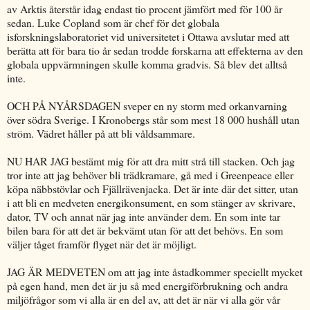
av Arktis återstår idag endast tio procent jämfört med för 100 år
sedan. Luke Copland som är chef för det globala
isforskningslaboratoriet vid universitetet i Ottawa avslutar med att
berätta att för bara tio år sedan trodde forskarna att effekterna av den
globala uppvärmningen skulle komma gradvis. Så blev det alltså
inte.
OCH PÅ NYÅRSDAGEN sveper en ny storm med orkanvarning
över södra Sverige. I Kronobergs står som mest 18 000 hushåll utan
ström. Vädret håller på att bli våldsammare.
NU HAR JAG bestämt mig för att dra mitt strå till stacken. Och jag
tror inte att jag behöver bli trädkramare, gå med i Greenpeace eller
köpa näbbstövlar och Fjällrävenjacka. Det är inte där det sitter, utan
i att bli en medveten energikonsument, en som stänger av skrivare,
dator, TV och annat när jag inte använder dem. En som inte tar
bilen bara för att det är bekvämt utan för att det behövs. En som
väljer tåget framför flyget när det är möjligt.
JAG ÄR MEDVETEN om att jag inte åstadkommer speciellt mycket
på egen hand, men det är ju så med energiförbrukning och andra
miljöfrågor som vi alla är en del av, att det är när vi alla gör vår