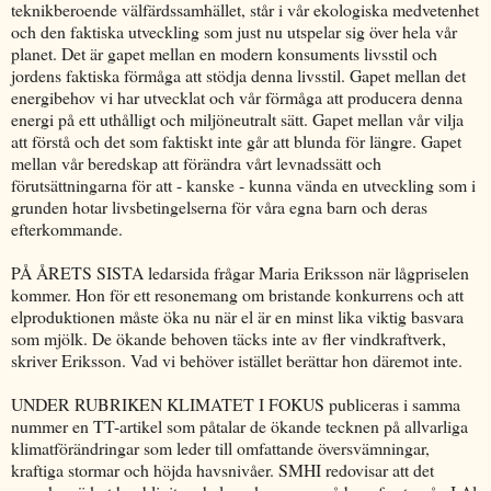
teknikberoende välfärdssamhället, står i vår ekologiska medvetenhet
och den faktiska utveckling som just nu utspelar sig över hela vår
planet. Det är gapet mellan en modern konsuments livsstil och
jordens faktiska förmåga att stödja denna livsstil. Gapet mellan det
energibehov vi har utvecklat och vår förmåga att producera denna
energi på ett uthålligt och miljöneutralt sätt. Gapet mellan vår vilja
att förstå och det som faktiskt inte går att blunda för längre. Gapet
mellan vår beredskap att förändra vårt levnadssätt och
förutsättningarna för att - kanske - kunna vända en utveckling som i
grunden hotar livsbetingelserna för våra egna barn och deras
efterkommande.
PÅ ÅRETS SISTA ledarsida frågar Maria Eriksson när lågpriselen
kommer. Hon för ett resonemang om bristande konkurrens och att
elproduktionen måste öka nu när el är en minst lika viktig basvara
som mjölk. De ökande behoven täcks inte av fler vindkraftverk,
skriver Eriksson. Vad vi behöver istället berättar hon däremot inte.
UNDER RUBRIKEN KLIMATET I FOKUS publiceras i samma
nummer en TT-artikel som påtalar de ökande tecknen på allvarliga
klimatförändringar som leder till omfattande översvämningar,
kraftiga stormar och höjda havsnivåer. SMHI redovisar att det