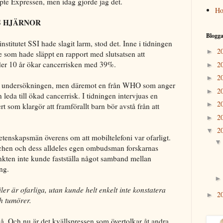
Expressen, men idag gjorde jag det.
Ho
S HJÄRNOR
Blogga
nstitutet SSI hade slagit larm, stod det. Inne i tidningen
2
►
om hade släppt en rapport med slutsatsen att
er 10 år ökar cancerrisken med 39%.
2
►
2
►
n undersökningen, men däremot en från WHO som anger
2
►
 leda till ökad cancerrisk. I tidningen intervjuas en
2
►
 som klargör att framförallt barn bör avstå från att
2
►
2
▼
a vetenskapsmän överens om att mobiltelefoni var ofarligt.
chen och dess alldeles egen ombudsman forskarnas
nkten inte kunde fastställa något samband mellan
ng.
ler är ofarliga, utan kunde helt enkelt inte konstatera
2
►
h tumörer.
å. Och nu är det kvällspressen som övertolkar åt andra