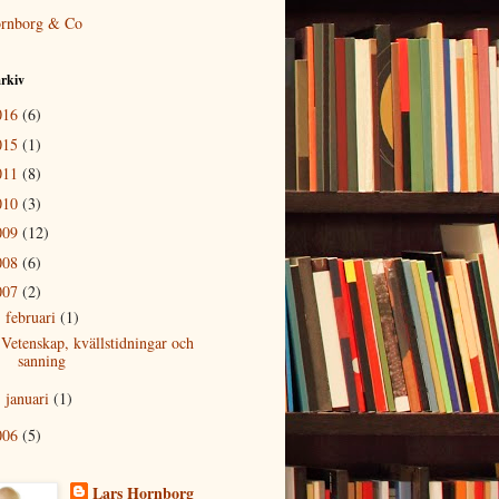
rnborg & Co
rkiv
016
(6)
015
(1)
011
(8)
010
(3)
009
(12)
008
(6)
007
(2)
februari
(1)
▼
Vetenskap, kvällstidningar och
sanning
januari
(1)
►
006
(5)
Lars Hornborg