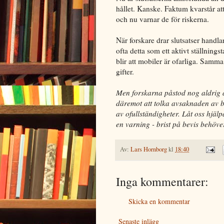
hållet. Kanske. Faktum kvarstår a
och nu varnar de för riskerna.
När forskare drar slutsatser handla
ofta detta som ett aktivt ställnings
blir att mobiler är ofarliga. Samm
gifter.
Men forskarna påstod nog aldrig a
däremot att tolka avsaknaden av b
av ofullständigheter. Låt oss hjäl
en varning - brist på bevis behöver
Av:
Lars Hornborg
kl
18:40
Inga kommentarer:
Skicka en kommentar
Senaste inlägg