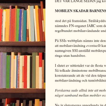
DET VAR LÄNGE SEDAN jag köpte 
MOBILEN SKADAR BARNEN
stod det på framsidan. Strålskyddsi
nämndes FN-organet IARC som de s
regelbundet mobilanvändande und
På SSIs webbplats nämns inte de
att mobilanvändning
eventuellt
kan
namngiven SSI-anställd mobilexpert
ringa utan handsfree.
I slutet av nittiotalet var de flest
Så tolkade åtminstone mobilbrans
konstaterande att de vid den tidpu
mobilanvändning och tumörbildni
Forskarna sade alltså inte att mobi
något samband mellan mobiler oc
Nu är slutsatserna annorlunda än d