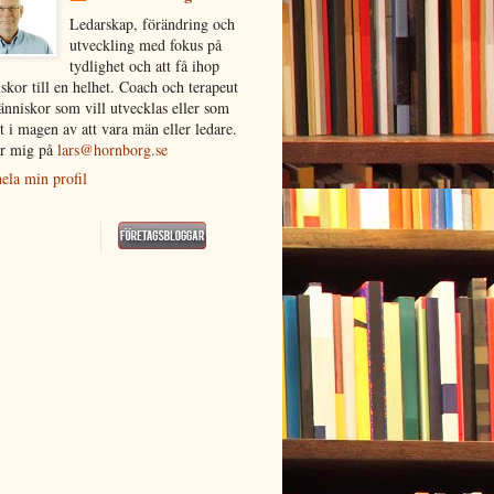
Ledarskap, förändring och
utveckling med fokus på
tydlighet och att få ihop
skor till en helhet. Coach och terapeut
änniskor som vill utvecklas eller som
t i magen av att vara män eller ledare.
r mig på
lars@hornborg.se
ela min profil