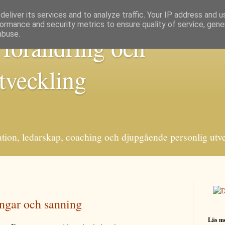
eliver its services and to analyze traffic. Your IP address and 
ormance and security metrics to ensure quality of service, gen
abuse.
 förändring och
tveckling
ation, ledarskap, coaching och djupgående personlig utv
ingar och sanning
Läs me