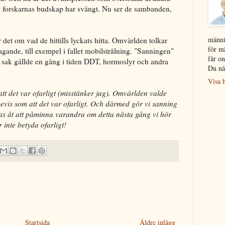
tt forskarnas budskap har svängt. Nu ser de sambanden,
männi
r det om vad de hittills lyckats hitta. Omvärlden tolkar
för m
tagande, till exempel i fallet mobilstrålning. "Sanningen"
får on
a sak gällde en gång i tiden DDT, hormoslyr och andra
Du nå
Visa h
tt det var ofarligt (misstänker jag). Omvärlden valde
evis som att det var ofarligt. Och därmed gör vi sanning
pas åt att påminna varandra om detta nästa gång vi hör
 inte betyda ofarligt!
Startsida
Äldre inlägg