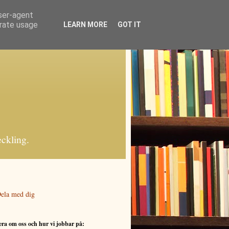
user-agent
erate usage
LEARN MORE
GOT IT
eckling.
ra om oss och hur vi jobbar på: